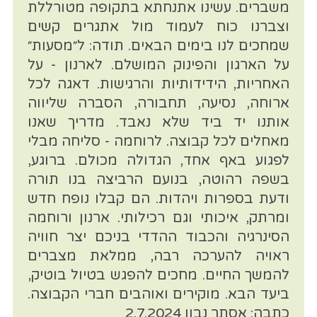
משברים. עשינו אתנחתא בתקופה מטורללת
וצברנו כוח לעמוד מול אתגרים קשים
שמחכים לנו בימים הבאים. תודה: ל״מסעות״
על הארגון והפינוק המושלם. לארנון - על
האחריות, הידידותיות והרגישות. דאגה לכל
ארוחה, נסיעה, תחבורה, הסברה שליווה
אותנו יד ביד שלא נאבד. מדריך שאנו
מאחלים לכל קבוצה. לרוחמה - סליחה מבלי
לפגוע באף אחד, הגדולה מכולם. ברוגע,
בשפה רהוטה, בנועם הרביצה בנו תורה
ודעת בספרות ויהדות. הם קבלו נופח חדש
ומרתק, איכותי וגם רכילותי. ארנון ורוחמה
הסינרגיה והכבוד ההדדי בניכם יצר חוויה
ראויה להערכה רבה, ממלאת מצברים
להמשך החיים. מחכים להפגש בטיול בוטיק,
ביעד הבא. מוקירים ואוהבים חברי הקבוצה.
כתבה: אסתר נבון 2.7.2024